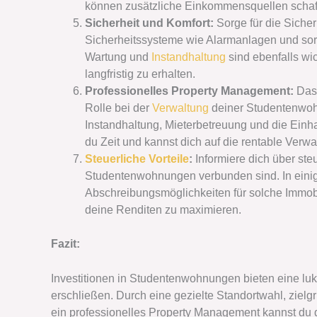
können zusätzliche Einkommensquellen schaf
Sicherheit und Komfort:
Sorge für die Sicher
Sicherheitssysteme wie Alarmanlagen und s
Wartung und
Instandhaltung
sind ebenfalls w
langfristig zu erhalten.
Professionelles Property Management:
Das 
Rolle bei der
Verwaltung
deiner Studentenwoh
Instandhaltung, Mieterbetreuung und die Ein
du Zeit und kannst dich auf die rentable Verw
Steuerliche Vorteile
:
Informiere dich über steu
Studentenwohnungen verbunden sind. In einig
Abschreibungsmöglichkeiten für solche Immobi
deine Renditen zu maximieren.
Fazit:
Investitionen in Studentenwohnungen bieten eine luk
erschließen. Durch eine gezielte Standortwahl, zielg
ein professionelles Property Management kannst du de