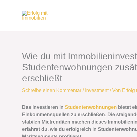
Zum
Inhalt
springen
Wie du mit Immobilieninves
Studentenwohnungen zusät
erschließt
Schreibe einen Kommentar
/
Investment
/ Von
Erfolg
Das Investieren in
Studentenwohnungen
bietet ei
Einkommensquellen zu erschließen. Die steigen
stabilen Mietrenditen machen dieses Immobilienin
erfährst du, wie du erfolgreich in Studentenwohn
Marktsegments profitierst.