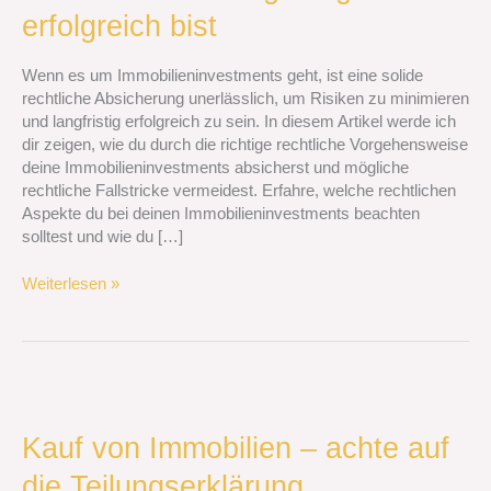
deiner
erfolgreich bist
Immobilieninvestments
Risiken
Wenn es um Immobilieninvestments geht, ist eine solide
minimierst
rechtliche Absicherung unerlässlich, um Risiken zu minimieren
und
und langfristig erfolgreich zu sein. In diesem Artikel werde ich
langfristig
dir zeigen, wie du durch die richtige rechtliche Vorgehensweise
erfolgreich
deine Immobilieninvestments absicherst und mögliche
bist
rechtliche Fallstricke vermeidest. Erfahre, welche rechtlichen
Aspekte du bei deinen Immobilieninvestments beachten
solltest und wie du […]
Weiterlesen »
Kauf
von
Immobilien
Kauf von Immobilien – achte auf
–
die Teilungserklärung
achte