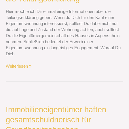
auf
die
Hier möchte ich Dir einmal einige Informationen über die
Teilungserklärung
Teilungserklärung geben: Wenn du Dich für den Kauf einer
Eigentumswohnung interessierst, solltest Du dabei nicht nur
die auf Lage und Zustand der Wohnung achten, auch solltest
Du die Eigentümergemeinschaft des Hauses in Augenschein
nehmen. Schließlich bedeutet der Erwerb einer
Eigentumswohnung ein langfristiges Engagement. Worauf Du
Dich
Weiterlesen »
Immobilieneigentümer
haften
gesamtschuldnerisch
Immobilieneigentümer haften
für
gesamtschuldnerisch für
Grundbesitzabgaben