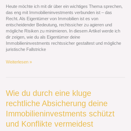
agierst
Heute möchte ich mit dir über ein wichtiges Thema sprechen,
und
das eng mit Immobilieninvestments verbunden ist – das
mögliche
Recht. Als Eigentümer von Immobilien ist es von
Risiken
entscheidender Bedeutung, rechtssicher zu agieren und
minimierst
mögliche Risiken zu minimieren. In diesem Artikel werde ich
dir zeigen, wie du als Eigentümer deine
Immobilieninvestments rechtssicher gestaltest und mögliche
juristische Fallstricke
Weiterlesen »
Wie
Wie du durch eine kluge
du
rechtliche Absicherung deine
durch
eine
Immobilieninvestments schützt
kluge
rechtliche
und Konflikte vermeidest
Absicherung