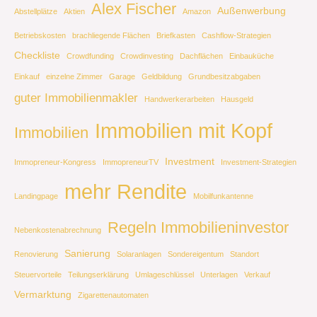
Alex Fischer
Außenwerbung
Abstellplätze
Aktien
Amazon
Betriebskosten
brachliegende Flächen
Briefkasten
Cashflow-Strategien
Checkliste
Crowdfunding
Crowdinvesting
Dachflächen
Einbauküche
Einkauf
einzelne Zimmer
Garage
Geldbildung
Grundbesitzabgaben
guter Immobilienmakler
Handwerkerarbeiten
Hausgeld
Immobilien mit Kopf
Immobilien
Investment
Immopreneur-Kongress
ImmopreneurTV
Investment-Strategien
mehr Rendite
Landingpage
Mobilfunkantenne
Regeln Immobilieninvestor
Nebenkostenabrechnung
Sanierung
Renovierung
Solaranlagen
Sondereigentum
Standort
Steuervorteile
Teilungserklärung
Umlageschlüssel
Unterlagen
Verkauf
Vermarktung
Zigarettenautomaten