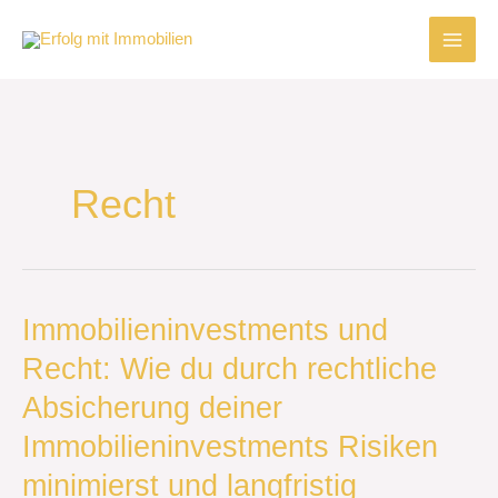
Zum
Inhalt
springen
Recht
Immobilieninvestments
Immobilieninvestments und
und
Recht: Wie du durch rechtliche
Recht:
Wie
Absicherung deiner
du
durch
Immobilieninvestments Risiken
rechtliche
minimierst und langfristig
Absicherung