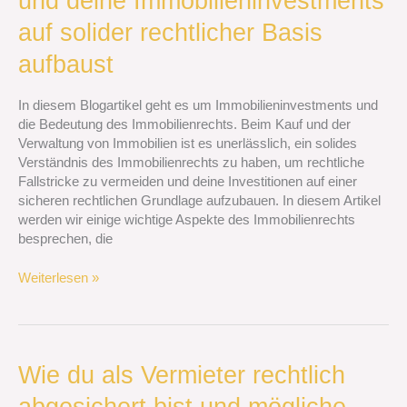
und deine Immobilieninvestments
Fallstricke
auf solider rechtlicher Basis
vermeidest
und
aufbaust
deine
Immobilieninvestments
In diesem Blogartikel geht es um Immobilieninvestments und
auf
die Bedeutung des Immobilienrechts. Beim Kauf und der
solider
Verwaltung von Immobilien ist es unerlässlich, ein solides
rechtlicher
Verständnis des Immobilienrechts zu haben, um rechtliche
Basis
Fallstricke zu vermeiden und deine Investitionen auf einer
aufbaust
sicheren rechtlichen Grundlage aufzubauen. In diesem Artikel
werden wir einige wichtige Aspekte des Immobilienrechts
besprechen, die
Weiterlesen »
Wie
Wie du als Vermieter rechtlich
du
abgesichert bist und mögliche
als