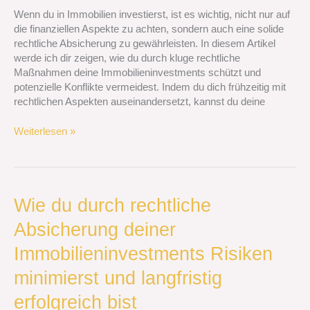
deine
Wenn du in Immobilien investierst, ist es wichtig, nicht nur auf
Immobilieninvestments
die finanziellen Aspekte zu achten, sondern auch eine solide
schützt
rechtliche Absicherung zu gewährleisten. In diesem Artikel
und
werde ich dir zeigen, wie du durch kluge rechtliche
Konflikte
Maßnahmen deine Immobilieninvestments schützt und
vermeidest
potenzielle Konflikte vermeidest. Indem du dich frühzeitig mit
rechtlichen Aspekten auseinandersetzt, kannst du deine
Weiterlesen »
Wie
Wie du durch rechtliche
du
Absicherung deiner
durch
rechtliche
Immobilieninvestments Risiken
Absicherung
deiner
minimierst und langfristig
Immobilieninvestments
erfolgreich bist
Risiken