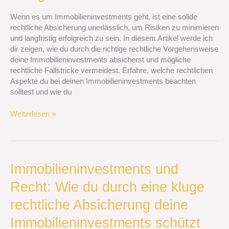
minimierst
und
Wenn es um Immobilieninvestments geht, ist eine solide
langfristig
rechtliche Absicherung unerlässlich, um Risiken zu minimieren
erfolgreich
und langfristig erfolgreich zu sein. In diesem Artikel werde ich
bist
dir zeigen, wie du durch die richtige rechtliche Vorgehensweise
deine Immobilieninvestments absicherst und mögliche
rechtliche Fallstricke vermeidest. Erfahre, welche rechtlichen
Aspekte du bei deinen Immobilieninvestments beachten
solltest und wie du
Weiterlesen »
Immobilieninvestments
Immobilieninvestments und
und
Recht: Wie du durch eine kluge
Recht:
Wie
rechtliche Absicherung deine
du
durch
Immobilieninvestments schützt
eine