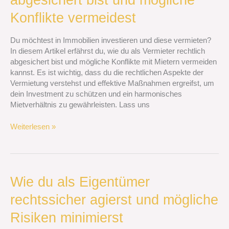
Vermieter
Konflikte vermeidest
rechtlich
abgesichert
Du möchtest in Immobilien investieren und diese vermieten?
bist
In diesem Artikel erfährst du, wie du als Vermieter rechtlich
und
abgesichert bist und mögliche Konflikte mit Mietern vermeiden
mögliche
kannst. Es ist wichtig, dass du die rechtlichen Aspekte der
Konflikte
Vermietung verstehst und effektive Maßnahmen ergreifst, um
vermeidest
dein Investment zu schützen und ein harmonisches
Mietverhältnis zu gewährleisten. Lass uns
Weiterlesen »
Wie
Wie du als Eigentümer
du
rechtssicher agierst und mögliche
als
Eigentümer
Risiken minimierst
rechtssicher