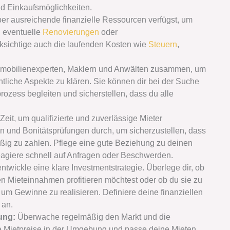
d Einkaufsmöglichkeiten.
ber ausreichende finanzielle Ressourcen verfügst, um
 eventuelle
Renovierungen
oder
ksichtige auch die laufenden Kosten wie
Steuern
,
Immobilienexperten, Maklern und Anwälten zusammen, um
htliche Aspekte zu klären. Sie können dir bei der Suche
ozess begleiten und sicherstellen, dass du alle
eit, um qualifizierte und zuverlässige Mieter
 und Bonitätsprüfungen durch, um sicherzustellen, dass
mäßig zu zahlen. Pflege eine gute Beziehung zu deinen
agiere schnell auf Anfragen oder Beschwerden.
entwickle eine klare Investmentstrategie. Überlege dir, ob
den Mieteinnahmen profitieren möchtest oder ob du sie zu
um Gewinne zu realisieren. Definiere deine finanziellen
 an.
ung:
Überwache regelmäßig den Markt und die
ie Mietpreise in der Umgebung und passe deine Mieten