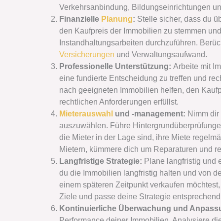
Verkehrsanbindung, Bildungseinrichtungen un
Finanzielle
Planung
:
Stelle sicher, dass du ü
den Kaufpreis der Immobilien zu stemmen und
Instandhaltungsarbeiten durchzuführen. Berüc
Versicherungen
und Verwaltungsaufwand.
Professionelle Unterstützung:
Arbeite mit 
eine fundierte Entscheidung zu treffen und rec
nach geeigneten Immobilien helfen, den Kaufpr
rechtlichen Anforderungen erfüllst.
Mieterauswahl
und -management:
Nimm dir Z
auszuwählen. Führe Hintergrundüberprüfungen
die Mieter in der Lage sind, ihre Miete regel
Mietern, kümmere dich um Reparaturen und re
Langfristige Strategie:
Plane langfristig und 
du die Immobilien langfristig halten und von 
einem späteren Zeitpunkt verkaufen möchtest, 
Ziele und passe deine Strategie entsprechend
Kontinuierliche Überwachung und Anpass
Performance deiner Immobilien. Analysiere d