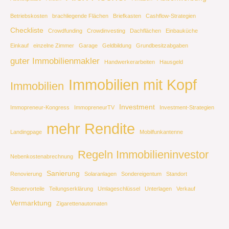
Betriebskosten
brachliegende Flächen
Briefkasten
Cashflow-Strategien
Checkliste
Crowdfunding
Crowdinvesting
Dachflächen
Einbauküche
Einkauf
einzelne Zimmer
Garage
Geldbildung
Grundbesitzabgaben
guter Immobilienmakler
Handwerkerarbeiten
Hausgeld
Immobilien mit Kopf
Immobilien
Investment
Immopreneur-Kongress
ImmopreneurTV
Investment-Strategien
mehr Rendite
Landingpage
Mobilfunkantenne
Regeln Immobilieninvestor
Nebenkostenabrechnung
Sanierung
Renovierung
Solaranlagen
Sondereigentum
Standort
Steuervorteile
Teilungserklärung
Umlageschlüssel
Unterlagen
Verkauf
Vermarktung
Zigarettenautomaten