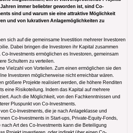
n Jahren immer beliebter geworden ist, sind Co-
ments sind und warum sie eine attraktive Möglichkeit
ren und von lukrativen Anlagemöglichkeiten zu
en sich auf die gemeinsame Investition mehrerer Investoren
ilie. Dabei bringen die Investoren ihr Kapital zusammen
nt. Co-Investments ermöglichen es Investoren, gemeinsam
re Schultern zu verteilen.
ne Vielzahl von Vorteilen. Zum einen ermöglichen sie den
elne Investoren möglicherweise nicht erreichbar wären.
 größere Projekte realisiert werden, die höhere Renditen
 eine Risikoteilung. Indem das Kapital auf mehrere
duziert. Auch die Möglichkeit, von den Fachkenntnissen und
eiterer Pluspunkt von Co-Investments.
 von Co-Investments, die je nach Anlageklasse und
nnen Co-Investments in Start-ups, Private-Equity-Fonds,
Je nach Art des Co-Investments kann die Beteiligung
das Projekt investieren, oder indirekt über einen Co-