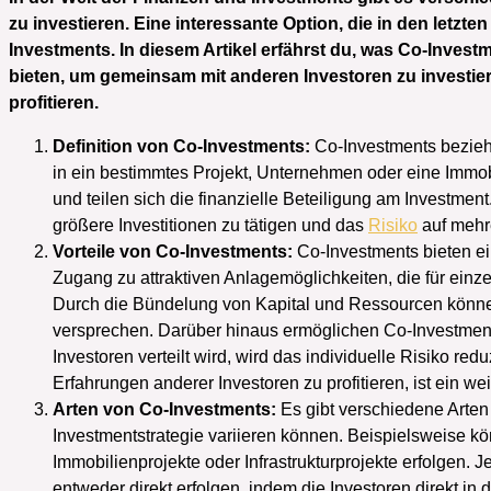
zu investieren. Eine interessante Option, die in den letzte
Investments. In diesem Artikel erfährst du, was Co-Invest
bieten, um gemeinsam mit anderen Investoren zu investie
profitieren.
Definition von Co-Investments:
Co-Investments bezieh
in ein bestimmtes Projekt, Unternehmen oder eine Immob
und teilen sich die finanzielle Beteiligung am Investme
größere Investitionen zu tätigen und das
Risiko
auf mehre
Vorteile von Co-Investments:
Co-Investments bieten ei
Zugang zu attraktiven Anlagemöglichkeiten, die für einz
Durch die Bündelung von Kapital und Ressourcen können
versprechen. Darüber hinaus ermöglichen Co-Investments
Investoren verteilt wird, wird das individuelle Risiko re
Erfahrungen anderer Investoren zu profitieren, ist ein w
Arten von Co-Investments:
Es gibt verschiedene Arten
Investmentstrategie variieren können. Beispielsweise kö
Immobilienprojekte oder Infrastrukturprojekte erfolgen. 
entweder direkt erfolgen, indem die Investoren direkt in 