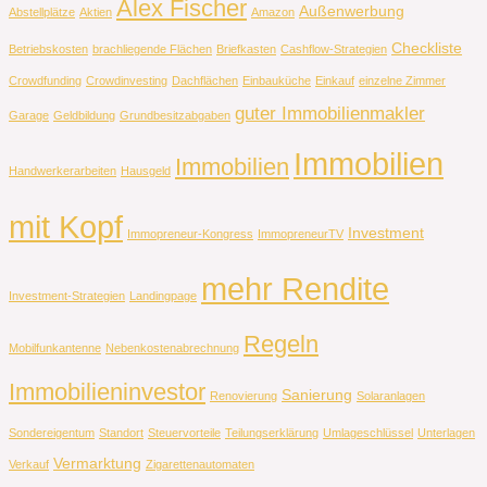
Alex Fischer
Außenwerbung
Abstellplätze
Aktien
Amazon
Checkliste
Betriebskosten
brachliegende Flächen
Briefkasten
Cashflow-Strategien
Crowdfunding
Crowdinvesting
Dachflächen
Einbauküche
Einkauf
einzelne Zimmer
guter Immobilienmakler
Garage
Geldbildung
Grundbesitzabgaben
Immobilien
Immobilien
Handwerkerarbeiten
Hausgeld
mit Kopf
Investment
Immopreneur-Kongress
ImmopreneurTV
mehr Rendite
Investment-Strategien
Landingpage
Regeln
Mobilfunkantenne
Nebenkostenabrechnung
Immobilieninvestor
Sanierung
Renovierung
Solaranlagen
Sondereigentum
Standort
Steuervorteile
Teilungserklärung
Umlageschlüssel
Unterlagen
Vermarktung
Verkauf
Zigarettenautomaten