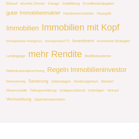
Einkauf
einzelne Zimmer
Garage
Geldbildung
Grundbesitzabgaben
guter Immobilienmakler
Handwerkerarbeiten
Hausgeld
Immobilien mit Kopf
Immobilien
Investment
Immopreneur-Kongress
ImmopreneurTV
Investment-Strategien
mehr Rendite
Landingpage
Mobilfunkantenne
Regeln Immobilieninvestor
Nebenkostenabrechnung
Sanierung
Renovierung
Solaranlagen
Sondereigentum
Standort
Steuervorteile
Teilungserklärung
Umlageschlüssel
Unterlagen
Verkauf
Vermarktung
Zigarettenautomaten