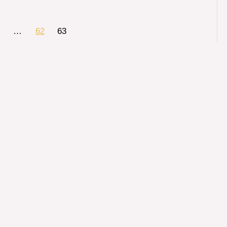
…
62
63